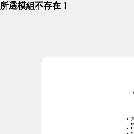
所選模組不存在！
頁
n
P
錯